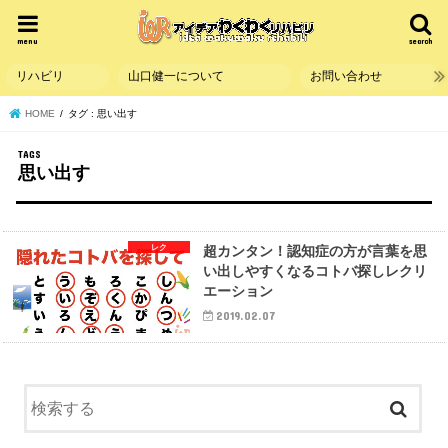
menu
search
リハビリ
山口健一について
お問い合わせ
HOME
タグ : 思い出す
思い出す
レク
超カンタン！認知症の方が言葉を思
い出しやすくなるコトバ探しレクリ
エーション
2019.02.07