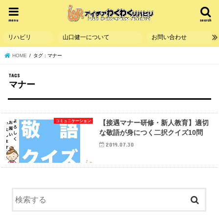
menu
search
リハビリ
山口健一について
お問い合わせ
HOME
タグ : マナー
マナー
コミュニケーション
【接遇マナー研修・新人教育】適切
な敬語が身につく二択クイズ10問
2019.07.30