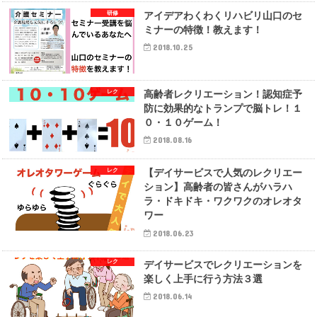
研修
アイデアわくわくリハビリ山口のセ
ミナーの特徴！教えます！
2018.10.25
レク
高齢者レクリエーション！認知症予
防に効果的なトランプで脳トレ！１
０・１０ゲーム！
2018.08.16
レク
【デイサービスで人気のレクリエー
ション】高齢者の皆さんがハラハ
ラ・ドキドキ・ワクワクのオレオタ
ワー
2018.06.23
レク
デイサービスでレクリエーションを
楽しく上手に行う方法３選
2018.06.14