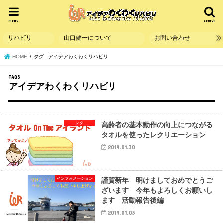
menu
search
リハビリ
山口健一について
お問い合わせ
HOME
タグ : アイデアわくわくリハビリ
アイデアわくわくリハビリ
レク
高齢者の基本動作の向上につながる
タオルを使ったレクリエーション
2019.01.30
インフォメーション
謹賀新年 明けましておめでとうご
ざいます 今年もよろしくお願いし
ます 活動報告後編
2019.01.03