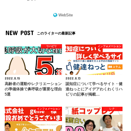
WebSite
NEW POST
このライターの最新記事
リハビリ
インフォメーション
2022.8.15
2022.8.13
高齢者の運動やレクリエーション
認知症について学べるサイト・健
の準備体操で鼻呼吸が重要な理由
達ねっとにアイデアわくわくリハ
5選
ビリの記事が掲載…
インフォメーション
レク