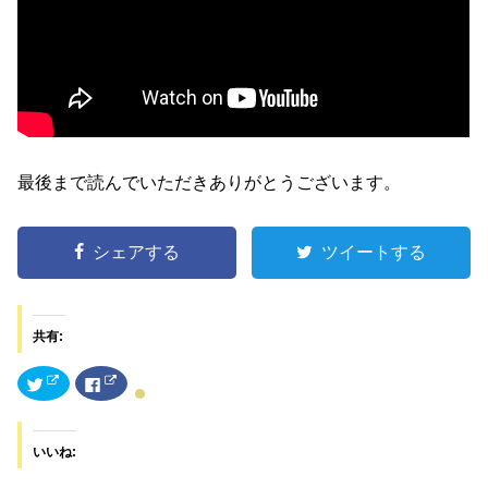
最後まで読んでいただきありがとうございます。
シェアする
ツイートする
共有:
ク
F
リ
a
ッ
c
ク
e
し
b
て
o
いいね:
T
o
w
k
i
で