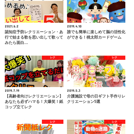
2021.6.2
2019.4.10
認知症予防レクリエーション・あ
誰でも簡単に楽しめて脳の活性化
行で始まる歌を思い出して歌って
ができる！桃太郎カードゲーム
みたら面白…
レク
レク
2019.7.19
2019.5.3
【高齢者向けレクリエーション】
介護施設で母の日ギフト手作りレ
あなたも必ずハマる！大爆笑！紙
クリエーション5選
コップ立てレク
レク
レク