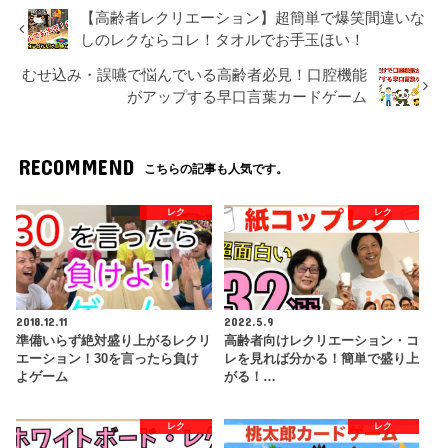
【高齢者レクリエーション】超簡単で爆笑間違いな
しのレクならコレ！タオルでお手玉ほい！
むせ込み・誤嚥で悩んでいる高齢者必見！口腔機能
がアップする早口言葉カードゲーム
RECOMMEND
こちらの記事も人気です。
レク
レク
2018.12.11
2022.5.9
準備いらず絶対盛り上がるレクリ
高齢者向けレクリエーション・コ
エーション！30を言ったら負け
レを見れば分かる！簡単で盛り上
よゲーム
がる！…
レク
レク