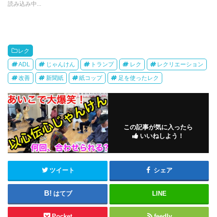
t
共
読み込み中...
t
有
e
す
r
る
で
に
共
は
有
ク
(
リ
新
ッ
レク
し
ク
い
し
ADL
じゃんけん
トランプ
レク
レクリエーション
ウ
て
ィ
く
改善
新聞紙
紙コップ
足を使ったレク
ン
だ
ド
さ
ウ
い
で
(
開
新
き
し
ま
い
す
ウ
)
ィ
この記事が気に入ったら
ン
いいねしよう！
ド
ウ
で
開
き
ま
ツイート
シェア
す
)
はてブ
LINE
Pocket
feedly