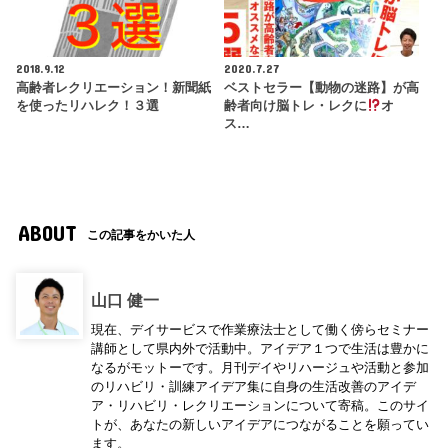
2018.9.12
2020.7.27
高齢者レクリエーション！新聞紙
ベストセラー【動物の迷路】が高
を使ったリハレク！３選
齢者向け脳トレ・レクに
オ
ス…
ABOUT
この記事をかいた人
山口 健一
現在、デイサービスで作業療法士として働く傍らセミナー
講師として県内外で活動中。アイデア１つで生活は豊かに
なるがモットーです。月刊デイやリハージュや活動と参加
のリハビリ・訓練アイデア集に自身の生活改善のアイデ
ア・リハビリ・レクリエーションについて寄稿。このサイ
トが、あなたの新しいアイデアにつながることを願ってい
ます。