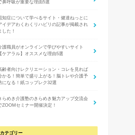
で鼻呼吸が重要な理由5選
認知症について学べるサイト・健達ねっとに
アイデアわくわくリハビリの記事が掲載され
ました！
介護職員がオンラインで学びやすいサイト
【ケアラル】オススメな理由5選
高齢者向けレクリエーション・コレを見れば
分かる！簡単で盛り上がる！脳トレや介護予
防になる！紙コップレク32選
きらめき介護塾のきらめき魅力アップ交流会
でZOOMセミナー開催決定！
カテゴリー