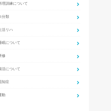
料理訓練について
未分類
生活リハ
睡眠について
研修
腸活について
認知症
運動