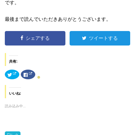
です。
最後まで読んでいただきありがとうございます。
シェアする
ツイートする
共有:
ク
F
リ
a
ッ
c
ク
e
し
b
て
o
いいね:
T
o
w
k
i
で
t
共
読み込み中...
t
有
e
す
r
る
で
に
共
は
有
ク
(
リ
新
ッ
レク