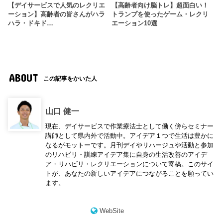
【デイサービスで人気のレクリエ
【高齢者向け脳トレ】超面白い！
ーション】高齢者の皆さんがハラ
トランプを使ったゲーム・レクリ
ハラ・ドキド…
エーション10選
ABOUT
この記事をかいた人
山口 健一
現在、デイサービスで作業療法士として働く傍らセミナー
講師として県内外で活動中。アイデア１つで生活は豊かに
なるがモットーです。月刊デイやリハージュや活動と参加
のリハビリ・訓練アイデア集に自身の生活改善のアイデ
ア・リハビリ・レクリエーションについて寄稿。このサイ
トが、あなたの新しいアイデアにつながることを願ってい
ます。
WebSite