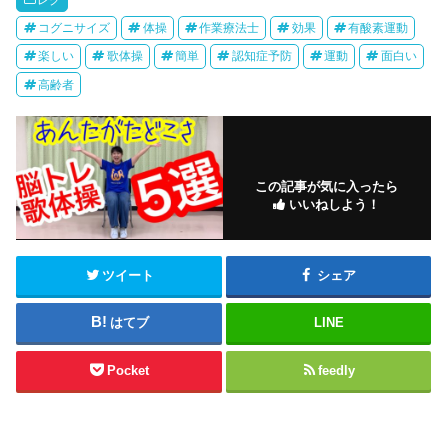
し
ク
い
し
コグニサイズ
体操
作業療法士
効果
有酸素運動
ウ
て
ィ
く
楽しい
歌体操
簡単
認知症予防
運動
面白い
ン
だ
ド
さ
ウ
い
高齢者
で
(
開
新
き
し
ま
い
す
ウ
)
ィ
ン
ド
この記事が気に入ったら
ウ
で
いいねしよう！
開
き
ま
す
)
ツイート
シェア
はてブ
LINE
Pocket
feedly