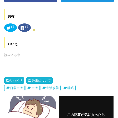
共有:
ク
F
リ
a
ッ
c
ク
e
し
b
て
o
いいね:
T
o
w
k
i
で
t
共
読み込み中...
t
有
e
す
r
る
で
に
共
は
有
ク
(
リ
新
ッ
リハビリ
睡眠について
し
ク
い
し
日常生活
生活
生活改善
睡眠
ウ
て
ィ
く
ン
だ
ド
さ
ウ
い
で
(
開
新
き
し
この記事が気に入ったら
ま
い