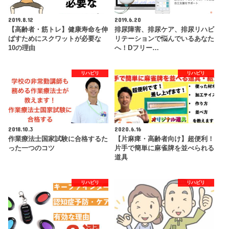
2019.8.12
2019.6.20
【高齢者・筋トレ】健康寿命を伸
排尿障害、排尿ケア、排尿リハビ
ばすためにスクワットが必要な
リテーションで悩んでいるあなた
10の理由
へ！Dフリー…
リハビリ
リハビリ
2018.10.3
2020.6.16
作業療法士国家試験に合格するた
【片麻痺・高齢者向け】超便利！
った一つのコツ
片手で簡単に麻雀牌を並べられる
道具
リハビリ
リハビリ