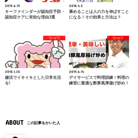
2019.6.19
2018.4.5
キーファインダーが認知症予防・
褒めることは人の力を伸ばすこと
認知症ケアに有効な理由3選
になる！その効果と方法は？
リハビリ
リハビリ
2018.1.30
2019.6.14
腸活でイキイキとした日常生活
デイサービスで料理訓練！料理の
を!
練習に最適な酢豚風厚揚げ炒め！
ABOUT
この記事をかいた人